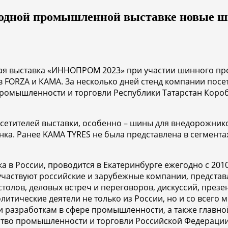
одной промышленной выставке новые 
я выставка «ИННОПРОМ 2023» при участии шинного про
FORZA и КАМА. За несколько дней стенд компании посет
промышленности и торговли Республики Татарстан Коро
етителей выставки, особенно – шины для внедорожников
ка. Ранее KAMA TYRES не была представлена в сегментах
 России, проводится в Екатеринбурге ежегодно с 2010 
 участвуют российские и зарубежные компании, предст
толов, деловых встреч и переговоров, дискуссий, презе
итические деятели не только из России, но и со всего 
разработкам в сфере промышленности, а также главно
во промышленности и торговли Российской Федерации