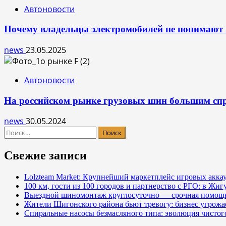
Автоновости
Почему владельцы электромобилей не понимают
news
23.05.2025
Автоновости
На российском рынке грузовых шин большим с
news
30.05.2024
Найти:
Свежие записи
Lolzteam Market: Крупнейший маркетплейс игровых акка
100 км, гости из 100 городов и партнерство с РГО: в Жи
Выездной шиномонтаж круглосуточно — срочная помощь
Жители Шигонского района бьют тревогу: бизнес угрож
Спиральные насосы безмасляного типа: эволюция чистог