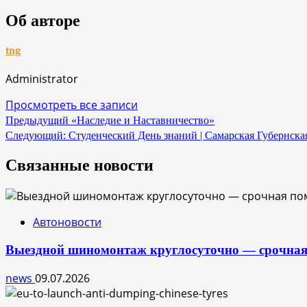
Об авторе
tng
Administrator
Просмотреть все записи
Навигация
Предыдущий
«Наследие и Наставничество»
Следующий:
Студенческий День знаний | Самарская Губернска
по
записям
Связанные новости
Автоновости
Выездной шиномонтаж круглосуточно — срочная
news
09.07.2026