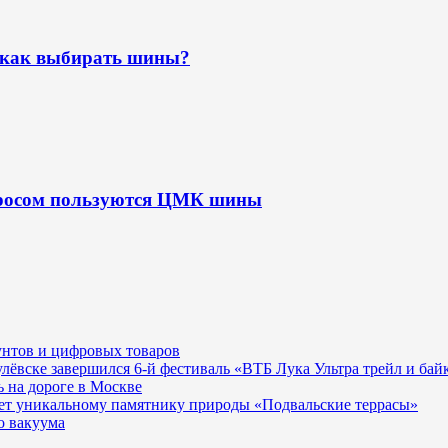
 как выбирать шины?
просом пользуются ЦМК шины
унтов и цифровых товаров
гулёвске завершился 6-й фестиваль «ВТБ Лука Ультра трейл и бай
 на дороге в Москве
ает уникальному памятнику природы «Подвальские террасы»
о вакуума