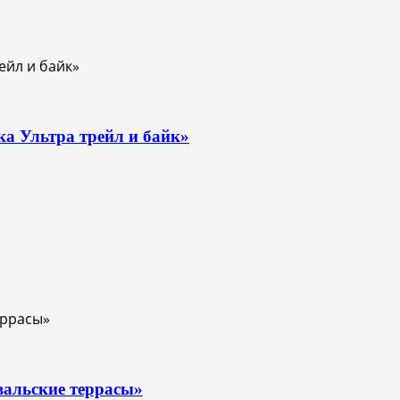
ка Ультра трейл и байк»
вальские террасы»