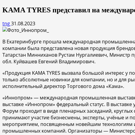
KAMA TYRES представил на междунар
tng
31.08.2023
В Екатеринбурге прошла международная промышленна
компании была представлена новая продукция брендов 
Татарстан Минниханов Рустам Нургалиевич, Министр 
обл. Куйвашев Евгений Владимирович.
«Продукция KAMA TYRES вызвала большой интерес у пос
только абсолютные новинки для компании, но и для рын
исполнительный директор Торгового дома «Кама».
«Иннопром» — международная промышленная выставка в
выставке «Иннопром» федеральный статус. В выставке
Форум проходит в виде пленарных заседаний, круглых с
принимают участие бизнесмены, эксперты, учёные и пол
мероприятием, посвященным новейшим технологиям и 
промышленных компаний. Организаторы — Министерст