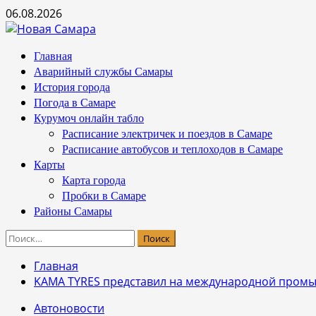
Перейти
06.08.2026
к
содержимому
Основное
Главная
меню
Аварийный службы Самары
История города
Погода в Самаре
Курумоч онлайн табло
Расписание электричек и поездов в Самаре
Расписание автобусов и теплоходов в Самаре
Карты
Карта города
Пробки в Самаре
Районы Самары
Найти:
Главная
KAMA TYRES представил на международной пром
Автоновости