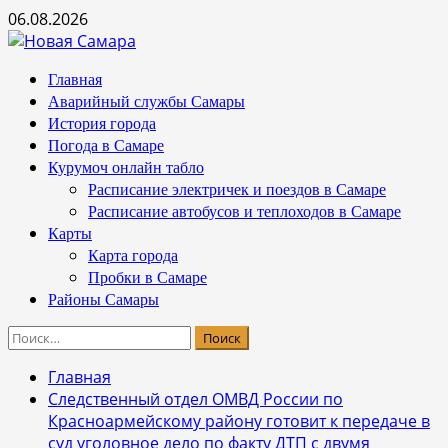
Перейти
06.08.2026
к
содержимому
Основное
Главная
меню
Аварийный службы Самары
История города
Погода в Самаре
Курумоч онлайн табло
Расписание электричек и поездов в Самаре
Расписание автобусов и теплоходов в Самаре
Карты
Карта города
Пробки в Самаре
Районы Самары
Найти:
Главная
Cледственный отдел ОМВД России по
Красноармейскому району готовит к передаче в
суд уголовное дело по факту ДТП с двумя