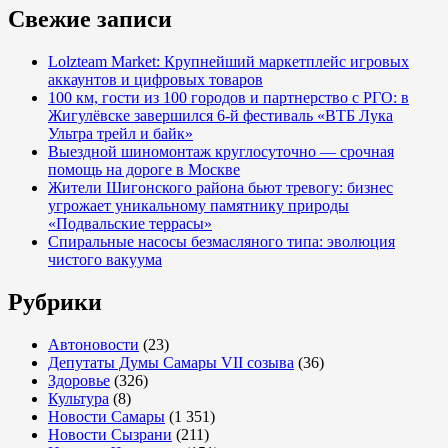
Свежие записи
Lolzteam Market: Крупнейший маркетплейс игровых
аккаунтов и цифровых товаров
100 км, гости из 100 городов и партнерство с РГО: в
Жигулёвске завершился 6-й фестиваль «ВТБ Лука
Ультра трейл и байк»
Выездной шиномонтаж круглосуточно — срочная
помощь на дороге в Москве
Жители Шигонского района бьют тревогу: бизнес
угрожает уникальному памятнику природы
«Подвальские террасы»
Спиральные насосы безмасляного типа: эволюция
чистого вакуума
Рубрики
Автоновости
(23)
Депутаты Думы Самары VII созыва
(36)
Здоровье
(326)
Культура
(8)
Новости Самары
(1 351)
Новости Сызрани
(211)