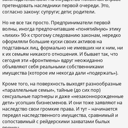
претендовать наследники первой очереди. Это,
согласно закону: супруги; дети; родители.
Но не все так просто. Предприниматели первой
волны, иногда предпочитавшие «понятийную» этику
«лихих» 90-х строгому следованию законам, нередко
оформляли большие куски своих активов на
подставных лиц, формально не имевших ни к ним, ни
к их семьям никакого отношения. И бывает так, что
сегодня эти «фронтмены» вдруг неожиданно
объявляют себя реальными собственниками
имущества (которое им некогда дали «подержать»).
Кроме того, на поверхность выходят разнообразные
«параллельные семьи», тайные (до сих пор)
сексуальные партнеры и даже «незаконнорожденные
дети» усопших бизнесменов. И они тоже заявляют на
наследство свои громкие права. И тут – начинается
передел наследственного имущества, сравнимый и
сопоставимый с рейдерскими захватами былых
времен.