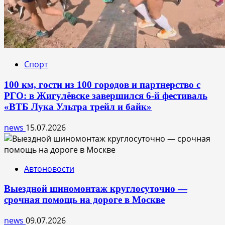
Спорт
100 км, гости из 100 городов и партнерство с
РГО: в Жигулёвске завершился 6-й фестиваль
«ВТБ Лука Ультра трейл и байк»
news
15.07.2026
Автоновости
Выездной шиномонтаж круглосуточно —
срочная помощь на дороге в Москве
news
09.07.2026