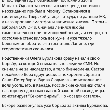
В последние годы бизнесмен постоянно жил в
Монако. Однако за несколько месяцев до кончины
неожиданно прибыл в Москву. Остановился в
гостинице на Тверской улице – откуда, по данным МК,
у него пропали смартфон и записные книжки. Потом –
заболел COVID-19. Сначала лечился якобы
самостоятельно при помощи любовницы и сестры, но
состояние становилось все хуже, и уже тяжело
больным он обратился в госпиталь Лапино, где
скоропостижно скончался.
Родственники Олега Бурлакова сразу начали свою
борьбу, за которой внимательно следили СМИ. Но
сначала не за наследство, а тело бизнесмена. Сестра
покойного Вера вдруг решила похоронить брата в
Санкт-Петербурге. Вдова Людмила – во исполнение
воли усопшего, в Канаде. Российские силовики стали
на сторону вдовы как главной законной наследницы,
констатирует “Секрет фирмы”. Но «осадок остался».
Вскоре развернулась уже борьба за активы Бурлакова,