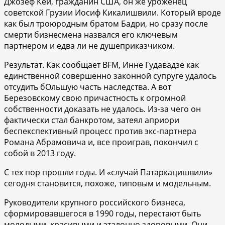
Джозеф Кей, гражданин США, он же уроженец
советской Грузии Иосиф Кикалишвили. Который вроде
как был троюродным братом Бадри, но сразу после
смерти бизнесмена назвался его ключевым
партнером и едва ли не душеприказчиком.
Результат. Как сообщает BFM, Инне Гудавадзе как
единственной совершенно законной супруге удалось
отсудить бОльшую часть наследства. А вот
Березовскому свою причастность к огромной
собственности доказать не удалось. Из-за чего он
фактически стал банкротом, затеял априори
беспекспективный процесс против экс-партнера
Романа Абрамовича и, все проиграв, покончил с
собой в 2013 году.
С тех пор прошли годы. И «случай Патаркацишвили»
сегодня становится, похоже, типовым и модельным.
Руководители крупного российского бизнеса,
сформировавшегося в 1990 годы, перестают быть
молодыми, красивыми и эталонно здоровыми. Они