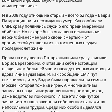
компании и формальную – в российском
авиаперевозчике.
И в 2008 году отнюдь не старый – всего 52 года – Бадри
Патаркацишвили неожиданно умер. Как сообщали
СМИ, сразу появились слухи о его преднамеренном
убийстве. Но вскоре была оглашена официальная
версия: бизнесмен умер своей смертью – от
хронической усталости из-за жизненных неудач
последних лет жизни.
Права на имущество Патаркацишвили сразу заявили
Борис Березовский, считавший себя настоящим
владельцем большей части наследственных активов, и
вдова Инна Гудавадзе. И, как сообщали СМИ, тут
выяснилось, что у Бадри была параллельная семья в
Москве, которая тоже «в игре». А многие активы
записаны на дальних родственников, помощников,
даже водителей покойного. И все эти люди тут же
заявили: это наша законная собственность, нажитая
непосильным трудом. Среди них особо выделялся