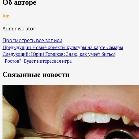
Об авторе
tng
Administrator
Просмотреть все записи
Навигация
Предыдущий
Новые объекты культуры на карте Самары
Следующий:
Юрий Горшков: Знаю, как умеет биться
по
"Ростов". Будет интересная игра
записям
Связанные новости