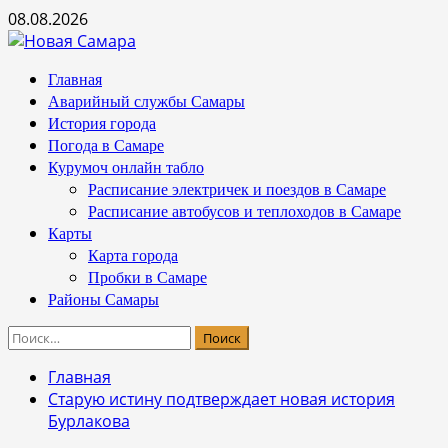
Перейти
08.08.2026
к
содержимому
Основное
Главная
меню
Аварийный службы Самары
История города
Погода в Самаре
Курумоч онлайн табло
Расписание электричек и поездов в Самаре
Расписание автобусов и теплоходов в Самаре
Карты
Карта города
Пробки в Самаре
Районы Самары
Найти:
Главная
Старую истину подтверждает новая история
Бурлакова