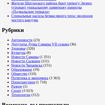
Жители Шигонского района бьют тревогу: бизнес
угрожает уникальному памятнику природы
«Подвальские террасы»
Спиральные насосы безмасляного типа: эволюция
чистого вакуума
Рубрики
Автоновости
(23)
Депутаты Думы Самары VII созыва
(36)
Здоровье
(326)
Культура
(8)
Новости Самары
(1 351)
Новости Сызрани
(211)
Новости Чапаевска
(151)
Образование
(19)
Общество
(110)
Политика и экономика
(3 363)
Происшествия
(1 710)
Разное
(1)
Спорт
(3 023)
Технологии
(112)
Возможно, вы пропустили