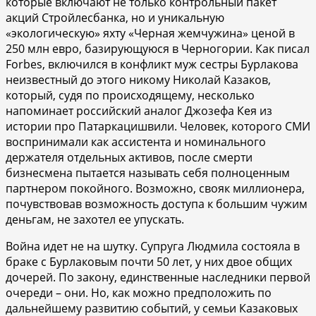
которые включают не только контрольный пакет
акций Стройлесбанка, но и уникальную
«экологическую» яхту «Черная жемчужина» ценой в
250 млн евро, базирующуюся в Черногории. Как писал
Forbes, включился в конфликт муж сестры Бурлакова
неизвестный до этого никому Николай Казаков,
который, судя по происходящему, несколько
напоминает российский аналог Джозефа Кея из
истории про Патаркацишвили. Человек, которого СМИ
воспринимали как ассистента и номинального
держателя отдельных активов, после смерти
бизнесмена пытается называть себя полноценным
партнером покойного. Возможно, свояк миллионера,
почувствовав возможность доступа к большим чужим
деньгам, не захотел ее упускать.
Война идет не на шутку. Супруга Людмила состояла в
браке с Бурлаковым почти 50 лет, у них двое общих
дочерей. По закону, единственные наследники первой
очереди – они. Но, как можно предположить по
дальнейшему развитию событий, у семьи Казаковых