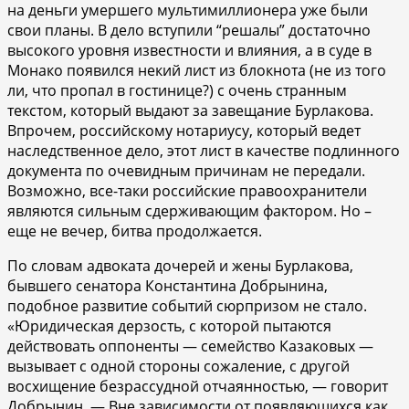
на деньги умершего мультимиллионера уже были
свои планы. В дело вступили “решалы” достаточно
высокого уровня известности и влияния, а в суде в
Монако появился некий лист из блокнота (не из того
ли, что пропал в гостинице?) с очень странным
текстом, который выдают за завещание Бурлакова.
Впрочем, российскому нотариусу, который ведет
наследственное дело, этот лист в качестве подлинного
документа по очевидным причинам не передали.
Возможно, все-таки российские правоохранители
являются сильным сдерживающим фактором. Но –
еще не вечер, битва продолжается.
По словам адвоката дочерей и жены Бурлакова,
бывшего сенатора Константина Добрынина,
подобное развитие событий сюрпризом не стало.
«Юридическая дерзость, с которой пытаются
действовать оппоненты — семейство Казаковых —
вызывает с одной стороны сожаление, с другой
восхищение безрассудной отчаянностью, — говорит
Добрынин. — Вне зависимости от появляющихся как